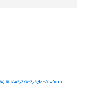
QI5tIiWaZyZY6YZyBgiA/viewform