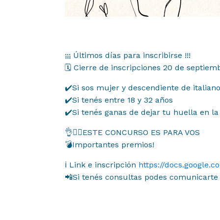
Contacto
06
¡¡¡ Últimos días para inscribirse !!!
🗓 Cierre de inscripciones 20 de septiem
✔️Si sos mujer y descendiente de italian
✔️Si tenés entre 18 y 32 años
✔️Si tenés ganas de dejar tu huella en la
👌🙋‍♀️ESTE CONCURSO ES PARA VOS
💣Importantes premios!
ℹ️ Link e inscripción
https://docs.googl
📲Si tenés consultas podes comunicarte