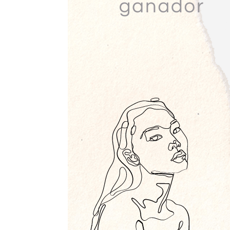
Proyectos
01
Institucional
02
Muestras y Conte
03
Noticias
04
Difusión
05