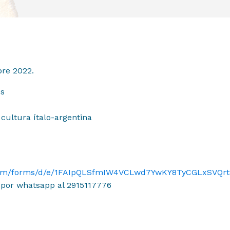
bre 2022.
os
 cultura ítalo-argentina
e.com/forms/d/e/1FAIpQLSfmIW4VCLwd7YwKY8TyCGLxSVQrt8
 por whatsapp al 2915117776