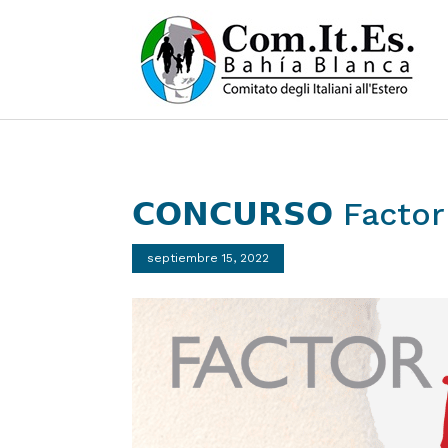
𝗖𝗢𝗡𝗖𝗨𝗥𝗦𝗢
Factor
septiembre 15, 2022