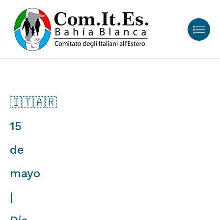
🇮🇹🇦🇷
15
de
mayo
|