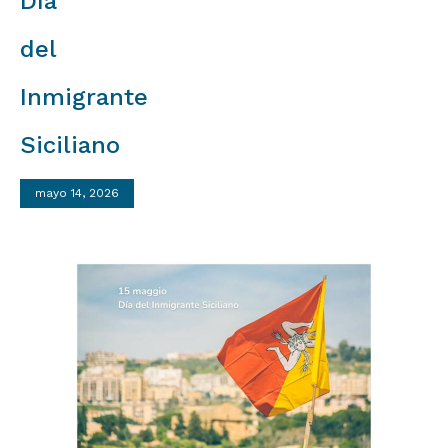
Día
del
Inmigrante
Siciliano
mayo 14, 2026