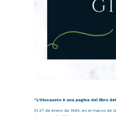
Proyectos
01
Institucional
02
Muestras y Conte
03
Noticias
04
“L’Olocausto è una pagina del libro de
Difusión
05
El 27 de enero de 1945, en el marco de l