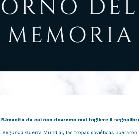
nidos
ll’Umanità da cui non dovremo mai togliere il segnalibr
a Segunda Guerra Mundial, las tropas soviéticas liberaro