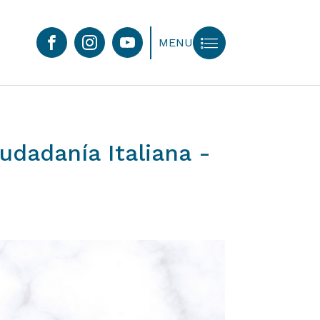
MENU
iudadanía
Italiana
-