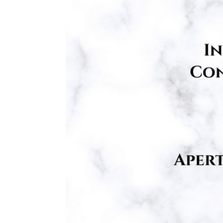
Proyectos
01
Institucional
02
Muestras y Conte
03