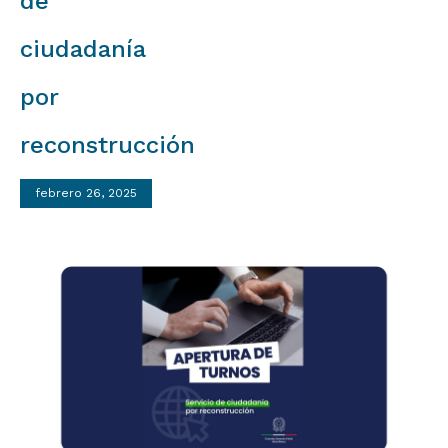
de
ciudadanía
por
reconstrucción
febrero 26, 2025