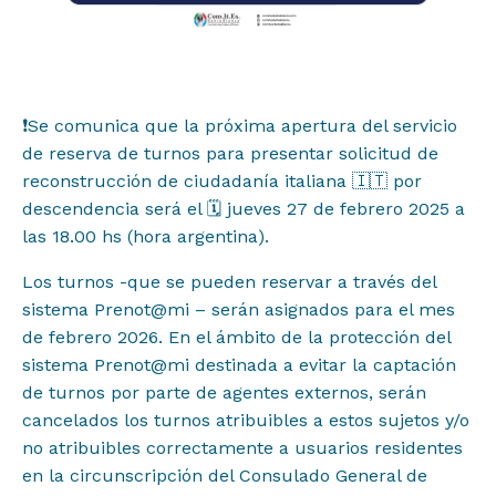
❗Se comunica que la próxima apertura del servicio
Proyectos
de reserva de turnos para presentar solicitud de
reconstrucción de ciudadanía italiana 🇮🇹 por
Institucional
descendencia será el 🗓️ jueves 27 de febrero 2025 a
las 18.00 hs (hora argentina).
Muestras y Contenidos
Los turnos -que se pueden reservar a través del
sistema Prenot@mi – serán asignados para el mes
Noticias
de febrero 2026. E
n el ámbito de la protección del
sistema Prenot@mi destinada a evitar la captación
de turnos por parte de agentes externos, serán
Difusión
cancelados los turnos atribuibles a estos sujetos y/o
no atribuibles correctamente a usuarios residentes
en la circunscripción del Consulado General de
Contacto