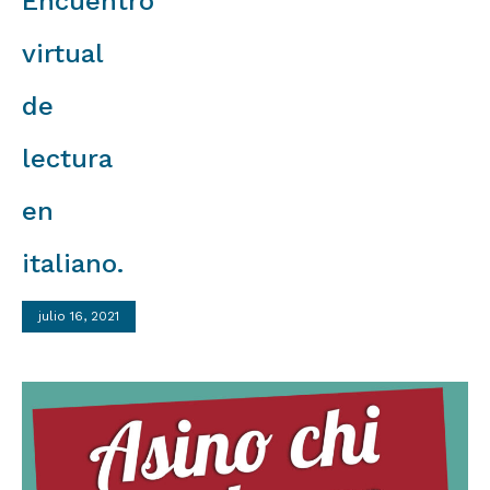
Encuentro
virtual
de
lectura
en
italiano.
julio 16, 2021