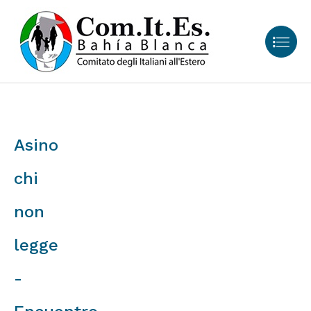
Asino
chi
non
legge
-