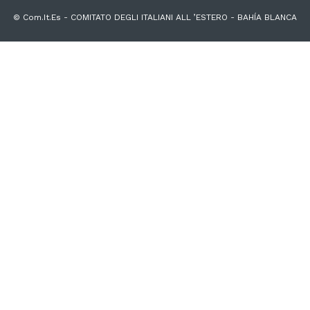
© Com.It.Es - COMITATO DEGLI ITALIANI ALL ’ESTERO - BAHÍA BLANCA
nidos