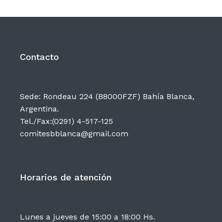
Institucional
Muestras y Contenidos
Contacto
Noticias
Sede: Rondeau 224 (B8000FZF) Bahía Blanca,
Argentina.
Difusión
Tel./Fax:(0291) 4-517-125
comitesbblanca@gmail.com
Contacto
Horarios de atención
Lunes a jueves de 15:00 a 18:00 Hs.