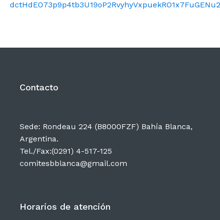
dctHdEO73p9p4tb3U19oP2RvyhyVxpuekRO1x7FuGENu2
Difusión
Contacto
Contacto
Sede: Rondeau 224 (B8000FZF) Bahía Blanca,
Argentina.
Tel./Fax:(0291) 4-517-125
comitesbblanca@gmail.com
Horarios de atención