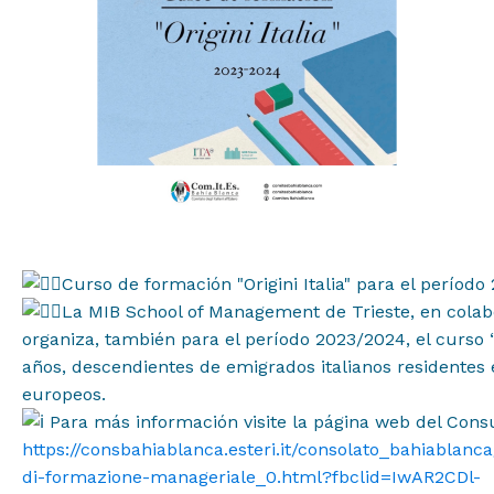
Proyectos
Curso de formación "Origini Italia" para el períod
La MIB School of Management de Trieste, en colab
Institucional
organiza, también para el período 2023/2024, el curso “O
años, descendientes de emigrados italianos residentes e
Muestras y Contenidos
europeos.
Para más información visite la página web del Cons
https://consbahiablanca.esteri.it/consolato_bahiablan
Noticias
di-formazione-manageriale_0.html?fbclid=IwAR2CDl-