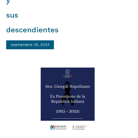
y
sus
descendientes
septiembre 25, 2023