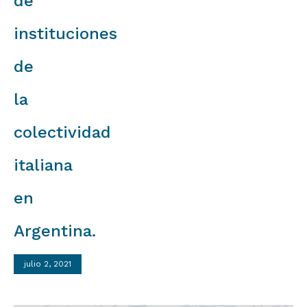
de
instituciones
de
la
colectividad
italiana
en
Argentina.
julio 2, 2021