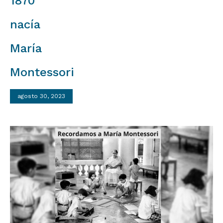
1870
nacía
María
Montessori⁣
agosto 30, 2023