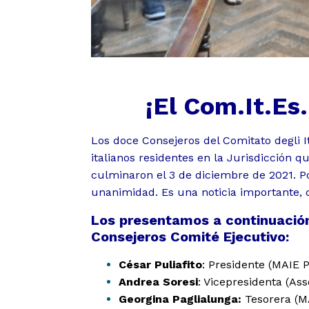
Proyectos
01
¡El Com.It.Es
Institucional
Los doce Consejeros del Comitato degli I
02
italianos residentes en la Jurisdicción 
culminaron el 3 de diciembre de 2021. P
Muestras y Conte
unanimidad. Es una noticia importante, 
03
Los presentamos a continuació
Consejeros
Comité
Ejecutivo:
Noticias
César Puliafito
: Presidente (MAIE P
04
Andrea Soresi
: Vicepresidenta (Ass
Georgina Paglialunga:
Tesorera (M