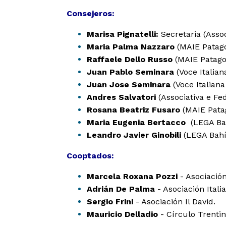
Difusión
Consejeros:
05
Marisa Pignatelli:
Secretaria (Assoc
Maria Palma Nazzaro
(MAIE Patago
Contacto
Raffaele Dello Russo
(MAIE Patago
06
Juan Pablo Seminara
(Voce Italiana
Juan Jose Seminara
(Voce Italiana 
Andres Salvatori
(Associativa e Fed
Rosana Beatriz Fusaro
(MAIE Pata
Maria Eugenia Bertacco
(LEGA Ba
Leandro Javier Ginobili
(LEGA Bahí
Cooptados:
Marcela Roxana Pozzi
- Asociación
Adrián De Palma
- Asociación Ital
Sergio Frini
- Asociación Il David.
Mauricio Delladio
- Círculo Trentin