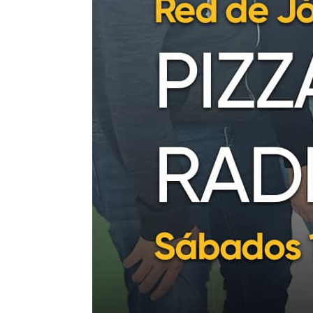
Proyectos
01
Institucional
02
Muestras y Conte
03
Noticias
04
Difusión
05