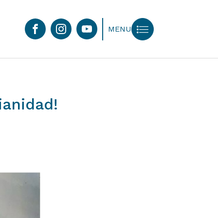
MENU
lianidad!