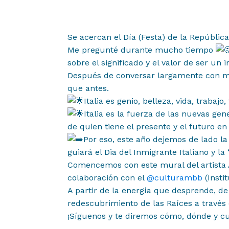
Muestras y Conte
03
Se acercan el Día (Festa) de la República I
Me pregunté durante mucho tiempo
Noticias
sobre el significado y el valor de ser un 
04
Después de conversar largamente con mu
que antes.
Italia es genio, belleza, vida, trabajo,
Difusión
Italia es la fuerza de las nuevas gen
05
de quien tiene el presente y el futuro e
Por eso, este año dejemos de lado la
guiará el Dia del Inmigrante Italiano y la
Contacto
06
Comencemos con este mural del artista 
colaboración con el
@culturambb
(Insti
A partir de la energía que desprende, de
redescubrimiento de las Raíces a través 
¡Síguenos y te diremos cómo, dónde y c