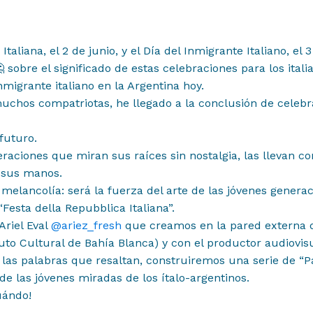
nidos
taliana, el 2 de junio, y el Día del Inmigrante Italiano, el 3
sobre el significado de estas celebraciones para los ital
inmigrante italiano en la Argentina hoy.
chos compatriotas, he llegado a la conclusión de celeb
 futuro.
eraciones que miran sus raíces sin nostalgia, las llevan c
n sus manos.
 melancolía: será la fuerza del arte de las jóvenes genera
 “Festa della Repubblica Italiana”.
Ariel Eval
@ariez_fresh
que creamos en la pared externa 
tuto Cultural de Bahía Blanca) y con el productor audiovis
 las palabras que resaltan, construiremos una serie de “P
de las jóvenes miradas de los ítalo-argentinos.
uándo!