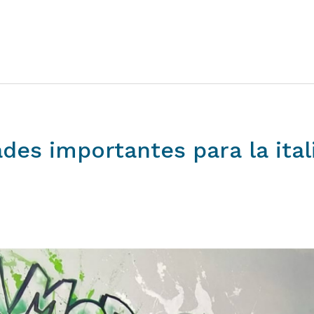
ades
importantes
para
la
ita