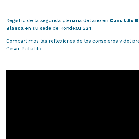
Proyectos
Registro de la segunda plenaria del año en
Com.It.Es B
Institucional
Blanca
en su sede de Rondeau 224.
Compartimos las reflexiones de los consejeros y del pr
Muestras y Contenidos
César Puliafito.
Noticias
Difusión
Contacto