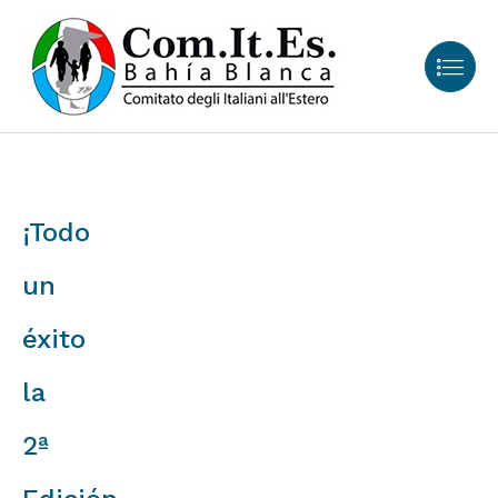
¡Todo
un
éxito
la
2ª