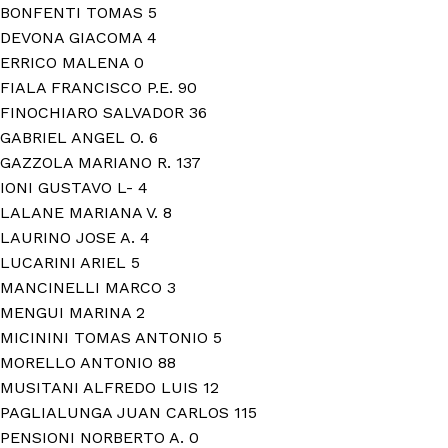
BONFENTI TOMAS 5
Proyectos
01
DEVONA GIACOMA 4
ERRICO MALENA 0
Institucional
FIALA FRANCISCO P.E. 90
02
FINOCHIARO SALVADOR 36
GABRIEL ANGEL O. 6
Muestras y Conte
GAZZOLA MARIANO R. 137
03
IONI GUSTAVO L- 4
LALANE MARIANA V. 8
LAURINO JOSE A. 4
LUCARINI ARIEL 5
Noticias
04
MANCINELLI MARCO 3
MENGUI MARINA 2
MICININI TOMAS ANTONIO 5
Difusión
MORELLO ANTONIO 88
05
MUSITANI ALFREDO LUIS 12
PAGLIALUNGA JUAN CARLOS 115
PENSIONI NORBERTO A. 0