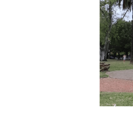
Proyectos
01
Institucional
02
Muestras y Conte
03