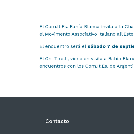
Noticias
04
El Com.It.Es. Bahía Blanca invita a la Cha
el Movimento Associativo Italiano all’Est
Difusión
05
El encuentro será el
sábado 7 de septie
El On. Tirelli, viene en visita a Bahía B
Contacto
encuentros con los Com.It.Es. de Argent
06
Contacto